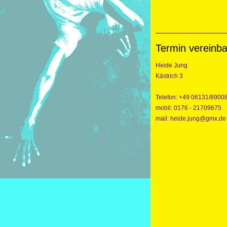
Termin vereinb
Heide Jung
Kästrich 3
Telefon: +49 06131/8900
mobil: 0176 - 21709675
mail: heide.jung@gmx.de