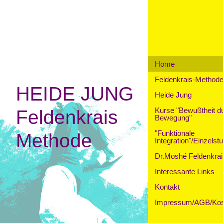
Home
Feldenkrais-Method
HEIDE JUNG
Heide Jung
Kurse "Bewußtheit d
Feldenkrais
Bewegung"
"Funktionale
Methode
Integration"/Einzelst
Dr.Moshé Feldenkrai
Interessante Links
Kontakt
Impressum/AGB/Kos