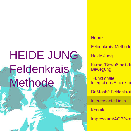
Home
Feldenkrais-Method
HEIDE JUNG
Heide Jung
Kurse "Bewußtheit d
Feldenkrais
Bewegung"
"Funktionale
Methode
Integration"/Einzelst
Dr.Moshé Feldenkrai
Interessante Links
Kontakt
Impressum/AGB/Kos