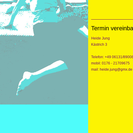
Termin vereinb
Heide Jung
Kästrich 3
Telefon: +49 06131/8900
mobil: 0176 - 21709675
mail: heide.jung@gmx.de